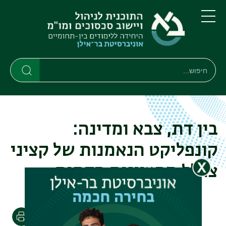
דילוג
דילוג
לתוכן
לתפריט
ניווט
העיקרי
תפריט
ראשי
חיפוש
חיפוש
חיפוש
בין דת, צבא ומדינה:
קונפליקט הנאמנות של קציני
צה"ל מהציונות הדתית
הדפסה