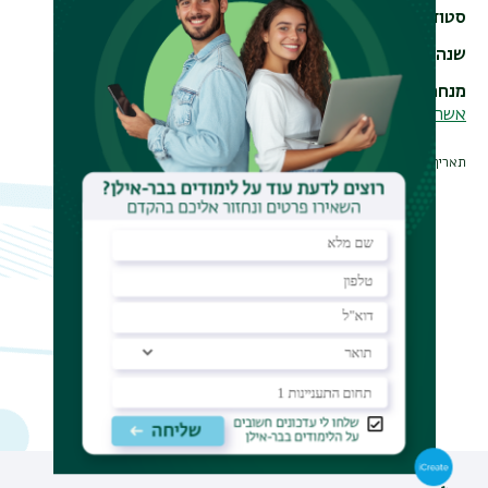
סטודנט/ית
עפר טהורי
שנה
2012
מנחה
אשר כהן
תאריך עדכון אחרון : 04/12/2018