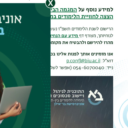
למידע נוסף על
המגמה הבינתחומית ללימודי ניהו
הצצה לחוויית הלימודים במגמה ללימודי ניהול מש
הרישום לשנת הלימודים תשפ"ז נעשה באופן מקוון, באמצעות לח
לנוחיותך, מצורף דף
מידע עם הנחיות לרישום.
מהרו להירשם ולהבטיח את מקומכם.
אנו מזמינים אותך לפנות אלינו בכל שאלה
דוא"ל:
p.confl@biu.ac.il
נייד: 054-6070040 (אפשר לשלוח מסרונים)