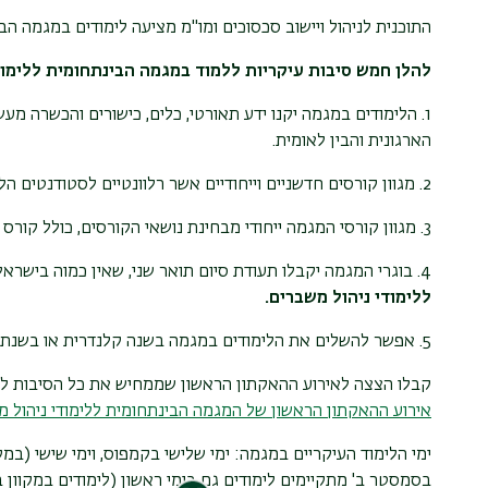
התוכנית לניהול ויישוב סכסוכים ומו"מ מציעה לימודים במגמה הב
להלן חמש סיבות עיקריות ללמוד במגמה הבינתחומית ללימוד
1. הלימודים במגמה יקנו ידע תאורטי, כלים, כישורים והכשרה מ
הארגונית והבין לאומית.
2. מגוון קורסים חדשניים וייחודיים אשר רלוונטיים לסטודנטים הלומדים
3. מגוון קורסי המגמה ייחודי מבחינת נושאי הקורסים, כולל קורס ראשון מסוגו באקדמיה בישראל בנושא
4. בוגרי המגמה יקבלו תעודת סיום תואר שני, שאין כמוה בישראל:
ללימודי ניהול משברים.
5. אפשר להשלים את הלימודים במגמה בשנה קלנדרית או בשנתיים.
קבלו הצצה לאירוע ההאקתון הראשון שממחיש את כל הסיבות לל
אירוע ההאקתון הראשון של המגמה הבינתחומית ללימודי ניהול משברים 
ימי הלימוד העיקריים במגמה: ימי שלישי בקמפוס, וימי שישי (במק
בסמסטר ב' מתקיימים לימודים גם בימי ראשון (לימודים במקוון בזום מ