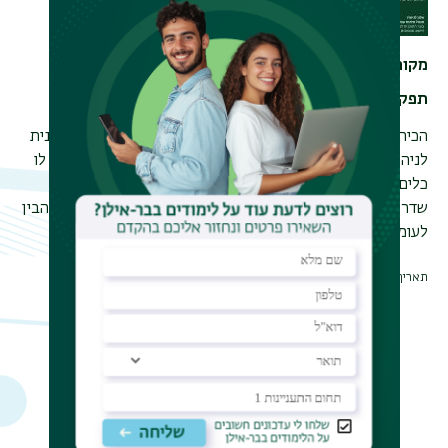
מקום עבודה
חברת LGCF
תפקיד
מנהל פיתוח עסקי
הכירו את אלון לניאדו,
מנהל פיתוח עסקי ובוגר פעיל של התוכנית
לניהול ויישוב סכסוכים, משתף כיצד הלימודים בתוכנית העניקו לו
כלים פרקטיים שתרמו להתקדמות המקצועית שלו: ״התוכנית
שדרגה את הקריירה שלי ולימדה אותי כל מה שנחוץ על מנת להבין
לעומק את תחום המשא ומתן״
תאריך עדכון אחרון : 09/02/2026