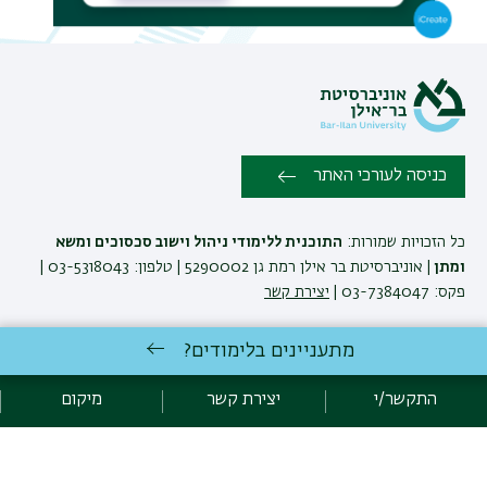
תפר
משנ
כניסה לעורכי האתר
כל הזכויות שמורות:
התוכנית ללימודי ניהול וישוב סכסוכים ומשא
ומתן
| אוניברסיטת בר אילן רמת גן 5290002 | טלפון: 03-5318043 |
פקס: 03-7384047 |
יצירת קשר
מתעניינים בלימודים?
פיתוח:
אגף תקשוב, אוניברסיטת בר-אילן
הצהרת נגישות
מדיניות פרטיות
התקשר/י
יצירת קשר
מיקום
אקדימה בר-אילן