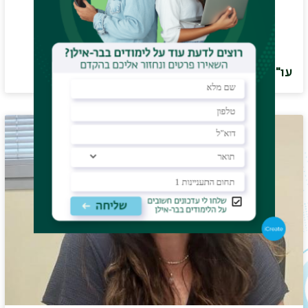
עו"ד שמעון סדגסי