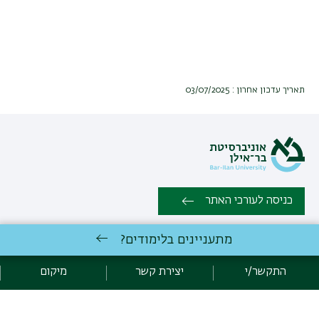
תאריך עדכון אחרון : 03/07/2025
כניסה לעורכי האתר
מתעניינים בלימודים?
כל הזכויות שמורות:
התוכנית ללימודי ניהול וישוב סכסוכים ומשא
ומתן
| אוניברסיטת בר אילן רמת גן 5290002 | טלפון: 03-5318043 |
התקשר/י
יצירת קשר
מיקום
פקס: 03-7384047 |
יצירת קשר