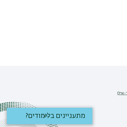
-אילן
מתעניינים בלימודים?