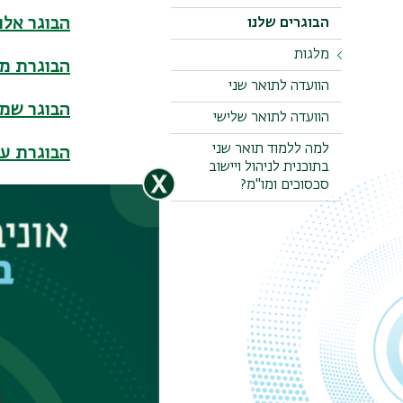
הבוגר אלון
הבוגרים שלנו
מלגות
הבוגרת מי
הוועדה לתואר שני
קול קורא למלגה על
בסיס סוציואקונומי
הבוגר שמע
הוועדה לתואר שלישי
לשנת הלימודים תשפ"ז
למה ללמוד תואר שני
הבוגרת ע
קטלוג מלגות
בתוכנית לניהול ויישוב
סכסוכים ומו"מ?
הבוגר רוו
הבוגרת טל
הבוגר גיא
הבוגרת ור
הבוגרת רי
הבוגרת נו