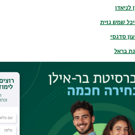
 לניאדו
כל שמש גזית
ון סדגסי
נת בראל
ה כהנר
 קדוש
 דנה
דית נבו
טה אוסטראומוב
עה פרנקו-אוחנה