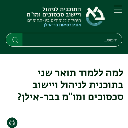
דילוג
דילוג
לתוכן
לתפריט
ניווט
העיקרי
תפריט
ראשי
חיפוש
חיפוש
חיפוש
למה ללמוד תואר שני
בתוכנית לניהול ויישוב
סכסוכים ומו"מ בבר-אילן?
הדפסה