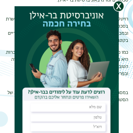
סכסוכים ומו"מ באוניברסיטת בר-אילן.
רויטל מגשרת ומדריכה בכירה למיומנויות משא ומתן וגישור, מגשרת
בסכסוכים אזרחיים ובדיני עבודה וכן מנחה סדנאות בארגונים
ובמכללות בנושאים שונים, כגון: פתרון קונפליקטים, כלים גישוריים
בקונפליקטים רב-תרבותיים, משא ומתן וגישור.
כמו כן, רויטל מובילה תהליכים של בניית הסכמות בקהילה ובחברות.
היא בוגרת של התוכנית "גוונים באקדמיה", זכתה בפרס "התקווה
הטובה" לפעילות אקדמית או חברתית ברוח "תקווה ישראלית"
ובפרס 'מרצה מצטיינת' בבר אילן בשנה"ל תש"פ.
במסגרת פעילותה בתוכנית רויטל מרכזת את מסלול ההתמחות של
הסטודנטים ומנהלת את מרכז הגישור בקמפוס בר-אילן.