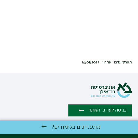
תאריך עדכון אחרון : 14/01/2025
כניסה לעורכי האתר
מתעניינים בלימודים?
כל הזכויות שמורות:
התוכנית ללימודי ניהול וישוב סכסוכים ומשא
ומתן
| אוניברסיטת בר אילן רמת גן 5290002 | טלפון: 03-5318043 |