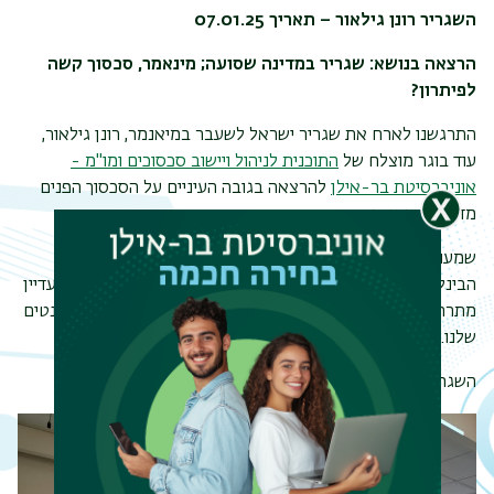
השגריר רונן גילאור – תאריך 07.01.25
הרצאה בנושא:
שגריר במדינה שסועה
;
מינאמר
, סכסוך קשה
לפיתרון
?
התרגשנו לארח את שגריר ישראל לשעבר במיאנמר, רונן גילאור,
עוד בוגר מוצלח של
התוכנית לניהול ויישוב סכסוכים ומו"מ -
אוניברסיטת בר-אילן
להרצאה בגובה העיניים על הסכסוך הפנים
מדינתי במיאנמר.
שמענו על מאמצי יישוב הסכסוכים במדינה ועל תגובת הקהילה
הבינלאומית למתרחש במיאנמר. נקודת מבטו על הסכסוכים שעדיין
מתרחשים במיאנמר, מאז ההפיכה הצבאית, ריתקה את הסטודנטים
שלנו.
השגריר גילאור, תודה על הרצאה מרתקת