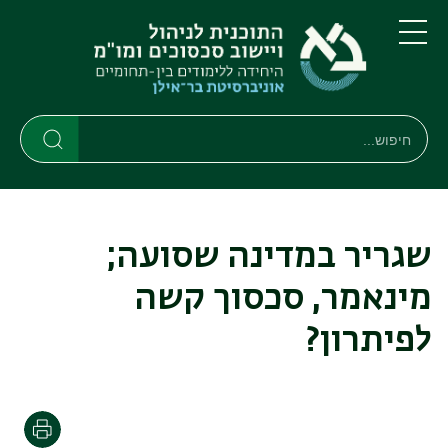
דילוג
דילוג
לתוכן
לתפריט
ניווט
העיקרי
תפריט
ראשי
חיפוש
חיפוש
חיפוש
שגריר במדינה שסועה;
מינאמר, סכסוך קשה
לפיתרון?
הדפסה