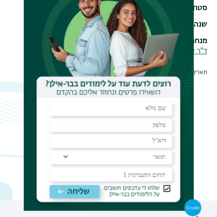
סטודנט/ית
מרגלית לוי-בלוך
שנה
2016
מנחה
ד"ר יצחק קונפורטי
תאריך עדכון אחרון : 28/09/2017